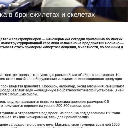
а в бронежилетах и скелетах
детали электроприборов — нанокерамика сегодня применима во многих
о наноструктурированной керамики налажено на предприятии Роснано —
тывает стать примером импортозамещения, в частности, по военным и
в центре города, в корпусах, где раньше была «Сибирская ярмарка». На
ния стоит новейшее оборудование и создается инновационная продукция.
 производства гранулята. Порошок, например, оксид алюминия, смешивают
шок добавляют воду —очищенную в обратноосмотической установке. В ней
ется с помощью смолы.
ельницу, где вращаются шары из диоксида циркония размером 0,5
ате получаются порошки на уровне 200-300 нанометров.
 сушиле и отправляется под пресс. Из порошка под давлением 150 тонн
альная, как для биокерамики, так и для бронекерамики.
ддоне загружают в огромную печь. Максимальная температура в ней 1650