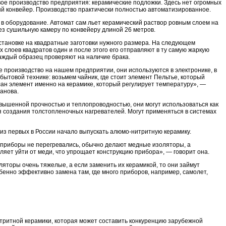
ое производство предприятия: керамические подложки. Здесь нет огромных
ый конвейер. Производство практически полностью автоматизированное.
 в оборудование. Автомат сам льет керамический раствор ровным слоем на
ез сушильную камеру по конвейеру длиной 26 метров.
становке на квадратные заготовки нужного размера. На следующем
 слоев квадратов один и после этого его отправляют в ту самую жаркую
 каждый образец проверяют на наличие брака.
 производство на нашем предприятии, они используются в электронике, в
ытовой технике: возьмем чайник, где стоит элемент Пельтье, который
лан элемент именно на керамике, который регулирует температуру», —
анова.
ышенной прочностью и теплопроводностью, они могут использоваться как
ля создания толстопленочных нагревателей. Могут применяться в системах
из первых в России начало выпускать алюмо-нитритную керамику.
 приборы не перегревались, обычно делают медные изоляторы, а
яет уйти от меди, что упрощает конструкцию прибора», — говорит она.
ляторы очень тяжелые, а если заменить их керамикой, то они займут
обенно эффективно замена там, где много приборов, например, самолет,
тритной керамики, которая может составить конкуренцию зарубежной