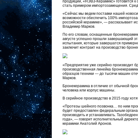
продукции, «НЭВЗ-Керамикс» готовится к
стать примером импортозамещения. Сред
«Сейчас мы ведем поставки нашей новосиб
возможности обеспечить 100% импортозам
российской керамике», — рассказывает 
Владимир Марков.
По его словам, оснащенные бронекерамик
августе успешно прошли завершающий эт
испытания, которые завершатся примерно
заключит контракт на производство брон
«Предприятие уже серийно производит бр
производственная линейка бронекерамики 
образцов техники — до тысячи машин оте
Марков.
Бронекерамика в отличие от обычной брон
человека или корпус машины.
В серийное производство в 2015 году хот
«Протезы шейного позвонка… по ним пров
будет предоставлен федеральным органам
производить и устанавливать. Тазобедрен
года», — говорит исполнительный директ
керамики Анатолий Аронов.