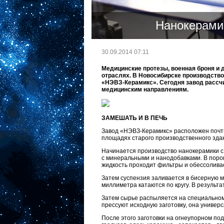
Нанокерамик
30.09.2014 07:11
Медицинские протезы, военная броня и 
отраслях. В Новосибирске производств
«НЭВЗ-Керамикс». Сегодня завод рассчи
медицинским направлениям.
ЗАМЕШАТЬ И В ПЕЧЬ
Завод «НЭВЗ-Керамикс» расположен почти 
площадях старого производственного зда
Начинается производство нанокерамики с
с минеральными и нанодобавками. В поро
жидкость проходит фильтры и обессолива
Затем суспензия заливается в бисерную м
миллиметра катаются по кругу. В результ
Затем сырье распыляется на специальном
прессуют исходную заготовку, она универс
После этого заготовки на огнеупорном по