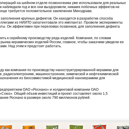
я операций на шейном отделе позвоночника уже использовали для реальных
и наблюдали год и все они выздоровели, никаких побочных эффектов не
к еще требуется положительное заключение Минздрава.
заполнения крупных дефектов. Он находится в разработке способа
коллегами из НИИТО запатентовали это имплантат. Провели эксперименты
аты. Он эффективен при переломах позвонков, для заполнения дефекта
упить к серийному производству ряда изделий. Компания, по словам
 рынка керамических изделий России, главное, чтобы заказчики увидели ее
ми. Над этим и предстоит работать.
у как компания по производству наноструктурированной керамики для
, радиоэлектронике, машиностроении, химической и нефтехимической
назначения из биосовместимой медицинской нанокерамики для
редприятием ОАО «Роснано» и холдинговой компании ОАО
«Союз». Общий объем инвестиций в проект составляет около 1,5
ание Роснано в размере около 790 миллионов рублей.