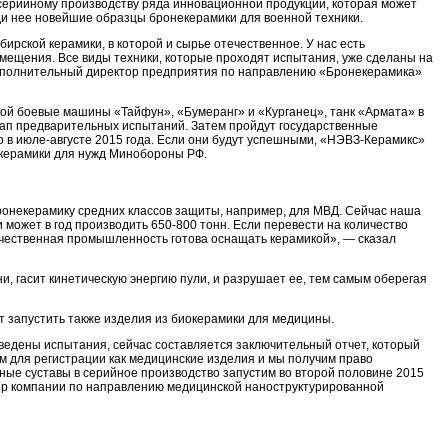
 серийному производству ряда инновационной продукции, которая может
и нее новейшие образцы бронекерамики для военной техники.
ирской керамики, в которой и сырье отечественное. У нас есть
ещения. Все виды техники, которые проходят испытания, уже сделаны на
исполнительный директор предприятия по направлению «Бронекерамика»
ой боевые машины «Тайфун», «Бумеранг» и «Курганец», танк «Армата» в
ап предварительных испытаний. Затем пройдут государственные
 в июле-августе 2015 года. Если они будут успешными, «НЭВЗ-Керамикс»
екерамики для нужд Минобороны РФ.
онекерамику средних классов защиты, например, для МВД. Сейчас наша
может в год производить 650-800 тонн. Если перевести на количество
чественная промышленность готова оснащать керамикой», — сказал
и, гасит кинетическую энергию пули, и разрушает ее, тем самым оберегая
ят запустить также изделия из биокерамики для медицины.
едены испытания, сейчас составляется заключительный отчет, который
 для регистрации как медицинские изделия и мы получим право
ные суставы в серийное производство запустим во второй половине 2015
ор компании по направлению медицинской наноструктурированной