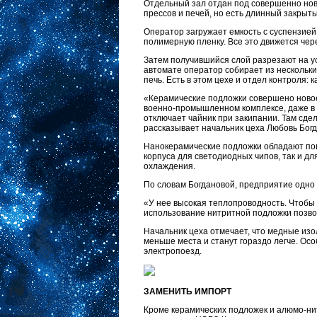
Отдельный зал отдан под совершенно нов
прессов и печей, но есть длинный закрыт
Оператор загружает емкость с суспензией
полимерную пленку. Все это движется чер
Затем получившийся слой разрезают на у
автомате оператор собирает из нескольких
печь. Есть в этом цехе и отдел контроля:
«Керамические подложки совершено новое
военно-промышленном комплексе, даже в б
отключает чайник при закипании. Там сде
рассказывает начальник цеха Любовь Богд
Нанокерамические подложки обладают пов
корпуса для светодиодных чипов, так и д
охлаждения.
По словам Богдановой, предприятие одно 
«У нее высокая теплопроводность. Чтобы
использование нитритной подложки позвол
Начальник цеха отмечает, что медные изо
меньше места и станут гораздо легче. Ос
электропоезд.
ЗАМЕНИТЬ ИМПОРТ
Кроме керамических подложек и алюмо-ни