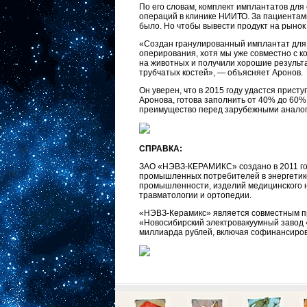
По его словам, комплект имплантатов дл
операций в клинике НИИТО. За пациентам
было. Но чтобы вывести продукт на рыно
«Создан гранулированный имплантат для 
оперирования, хотя мы уже совместно с 
на животных и получили хорошие результ
трубчатых костей», — объясняет Аронов.
Он уверен, что в 2015 году удастся прист
Аронова, готова заполнить от 40% до 60%
преимущество перед зарубежными аналога
СПРАВКА:
ЗАО «НЭВЗ-КЕРАМИКС» создано в 2011 год
промышленных потребителей в энергетике
промышленности, изделий медицинского 
травматологии и ортопедии.
«НЭВЗ-Керамикс» является совместным п
«Новосибирский электровакуумный завод 
миллиарда рублей, включая софинансиров