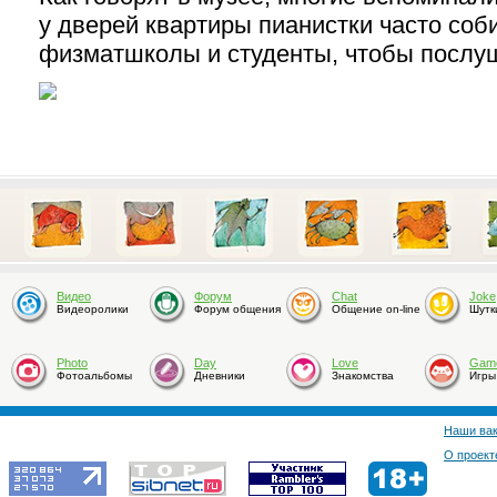
у дверей квартиры пианистки часто со
физматшколы и студенты, чтобы послуш
Видео
Форум
Chat
Joke
Видеоролики
Форум общения
Общение on-line
Шутк
Photo
Day
Love
Gam
Фотоальбомы
Дневники
Знакомства
Игры
Наши ва
О проект